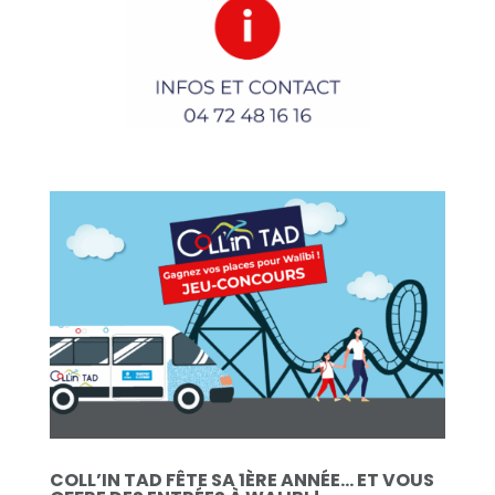
COLL’IN TAD FÊTE SA 1ÈRE ANNÉE… ET VOUS